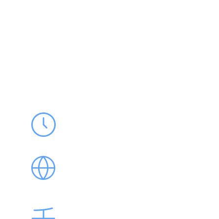
365天
365*24小时优化，时刻在线！
全网优化
百度pc端、百度wap端、360、搜狗、神马手机等
让您的网站无处不在！
千词提交