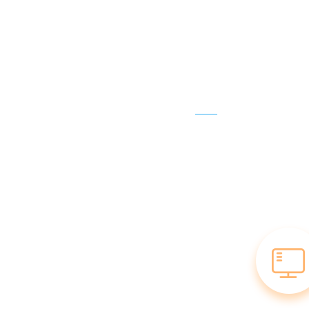
双引擎全端优化
pc端、移动端双引擎优化！获得任意端口排名，
流量更大！品牌效应最大化！