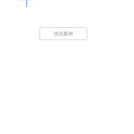
后台即时提交，即时优化！无点击扣费，
无浏览付费！
优化案例